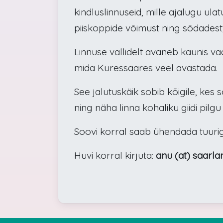
kindluslinnuseid, mille ajalugu ula
piiskoppide võimust ning sõdadest,
Linnuse vallidelt avaneb kaunis va
mida Kuressaares veel avastada.
See jalutuskäik sobib kõigile, kes
ning näha linna kohaliku giidi pilgu 
Soovi korral saab ühendada tuuri
Huvi korral kirjuta:
anu (at) saarla