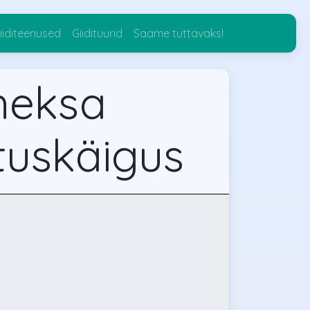
iiditeenused
Giidituurid
Saame tuttavaks!
heksa
utuskäigus