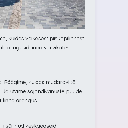
, kuidas väikesest piiskopilinnast
uleb lugusid linna värvikatest
a. Räägime, kuidas mudaravi tõi
ks. Jalutame sajandivanuste puude
t linna arengus.
i säilinud keskaegseid