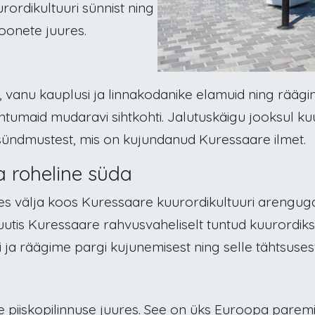
ordikultuuri sünnist ning
oonete juures.
vanu kauplusi ja linnakodanike elamuid ning räägime
untumaid mudaravi sihtkohti. Jalutuskäigu jooksul ku
ja sündmustest, mis on kujundanud Kuressaare ilmet.
a roheline süda
nes välja koos Kuressaare kuurordikultuuri arengug
muutis Kuressaare rahvusvaheliselt tuntud kuurordi
i ja räägime pargi kujunemisest ning selle tähtsuses
piiskopilinnuse juures. See on üks Euroopa paremin