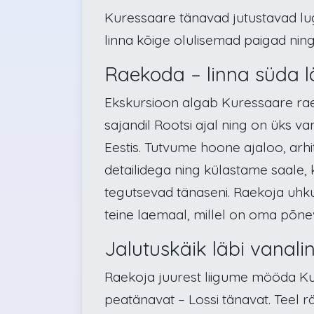
Kuressaare tänavad jutustavad lug
linna kõige olulisemad paigad ning
Raekoda – linna süda l
Ekskursioon algab Kuressaare raek
sajandil Rootsi ajal ning on üks va
Eestis. Tutvume hoone ajaloo, arhi
detailidega ning külastame saale,
tegutsevad tänaseni. Raekoja uhku
teine laemaal, millel on oma põne
Jalutuskäik läbi vanali
Raekoja juurest liigume mööda Ku
peatänavat – Lossi tänavat. Teel r