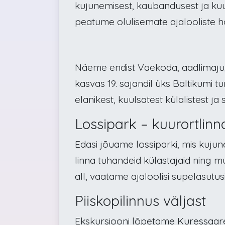
kujunemisest, kaubandusest ja kuur
peatume olulisemate ajalooliste h
Näeme endist Vaekoda, aadlimaju, 
kasvas 19. sajandil üks Baltikumi t
elanikest, kuulsatest külalistest 
Lossipark – kuurortlinn
Edasi jõuame lossiparki, mis kuju
linna tuhandeid külastajaid ning 
all, vaatame ajaloolisi supelasutus
Piiskopilinnus väljast
Ekskursiooni lõpetame Kuressaare 