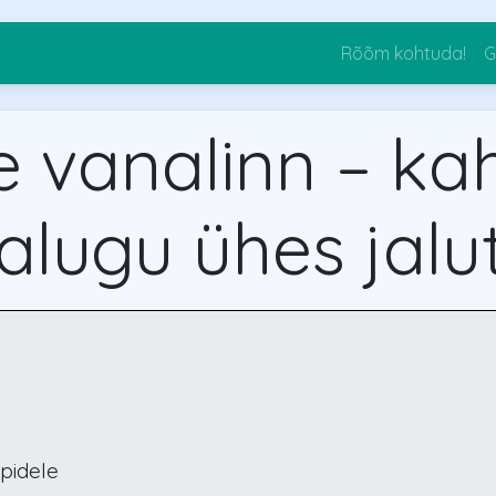
Rõõm kohtuda!
G
e vanalinn – ka
jalugu ühes jal
ppidele