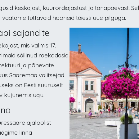
usid keskajast, kuurordiajastust ja tänapäevast. Se
 vaatame tuttavaid hooneid täiesti uue pilguga.
äbi sajandite
ojast, mis valmis 17.
nimaid säilinud raekodasid
tektuuri ja põnevate
 kus Saaremaa valitsejad
seks on Eesti suuruselt
v kujunemislugu.
nna
ressaare ajaloolist
äägime linna