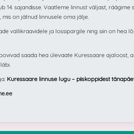
tub 14. sajandisse. Vaatleme linnust väljast, räägime 
 mis on jätnud linnusele oma jälje.
ade vallikraavidele ja lossipargile ning siin on hea
 soovivad saada hea ülevaate Kuressaare ajaloost, arh
läbi.
ga:
Kuressaare linnuse lugu – piiskoppidest tänapäe
ne.ee