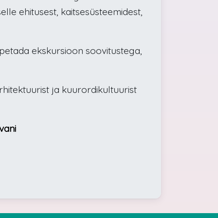
selle ehitusest, kaitsesüsteemidest,
 lõpetada ekskursioon soovitustega,
itektuurist ja kuurordikultuurist
vani