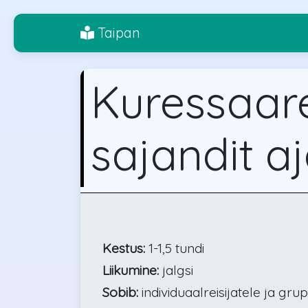
Taipan
Kuressaar
sajandit a
Kestus:
1-1,5 tundi
Liikumine:
jalgsi
Sobib:
individuaalreisijatele ja gru